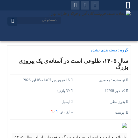
گروه :
دسته‌بندی نشده
سال ۱۴۰۵، طلوعی است در آستانه‌ی یک پیروزی
بزرگ
نویسنده :
محمدی
16 فروردین 1405 - 05 آور 2026
کد خبر 12298
39 بازدید
بدون نظر
ایمیل
سایز متن
پرینت
/
باسلام و ادب و احترام به ملت بزرگ و قهرمان ایران سال ۱۴۰۵،