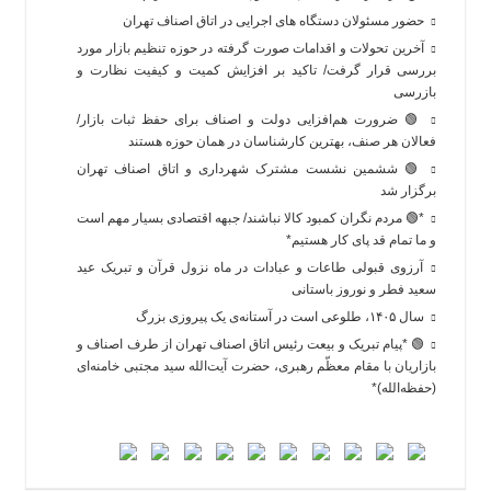
حضور مسئولان دستگاه های اجرایی در اتاق اصناف تهران
آخرین تحولات و اقدامات صورت گرفته در حوزه تنظیم بازار مورد
بررسی قرار گرفت/ تاکید بر افزایش کمیت و کیفیت نظارت و
بازرسی
🟢 ضرورت هم‌افزایی دولت و اصناف برای حفظ ثبات بازار/
فعالان هر صنف، بهترین کارشناسان در همان حوزه هستند
🟢 ششمین نشست مشترک شهرداری و اتاق اصناف تهران
برگزار شد
*🟢 مردم نگران کمبود کالا نباشند/ جبهه اقتصادی بسیار مهم است
و ما تمام قد پای کار هستیم*
آرزوی قبولی طاعات و عبادات در ماه نزول قرآن و تبریک عید
سعید فطر و نوروز باستانی
سال ۱۴۰۵، طلوعی است در آستانه‌ی یک پیروزی بزرگ
🟢 *پیام تبریک و بیعت رئیس اتاق اصناف تهران از طرف اصناف و
بازاریان با مقام معظّم رهبری، حضرت آیت‌الله سید مجتبی خامنه‌ای
(حفظه‌الله)*