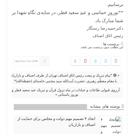
برسانیم.
**نوروزِ حماسی و عیدِ سعید فطر، در سایه‌ی نگاهِ شهدا بر
شما مبارک باد.
دکترحمیدرضا رستگار
رئیس اتاق اصناف
برچسب ها :
این مطلب بدون برچسب می باشد.
https://tisu.ir/?p=12298
« 🟢 *پیام تبریک و بیعت رئیس اتاق اصناف تهران از طرف اصناف و بازاریان
با مقام معظّم رهبری، حضرت آیت‌الله سید مجتبی خامنه‌ای (حفظه‌الله)*
آرزوی قبولی طاعات و عبادات در ماه نزول قرآن و تبریک عید سعید فطر و
نوروز باستانی »
نوشته های مشابه
اتخاذ ۴ تصمیم مهم دولت و مجلس برای حمایت از
اصناف و بازاریان