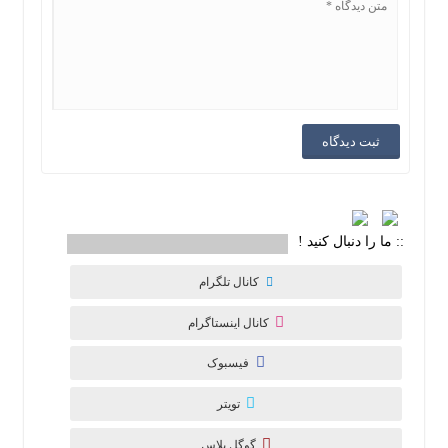
:: ما را دنبال کنید !
کانال تلگرام
کانال اینستاگرام
فیسبوک
تویتر
گوگل پلاس