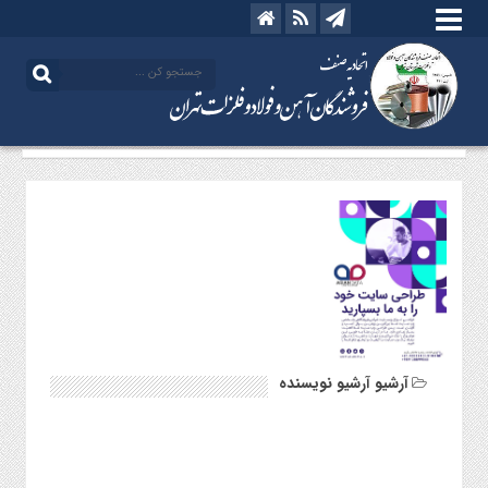
آرشیو آرشیو نویسنده