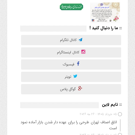
:: ما را دنبال کنید !
کانال تلگرام
کانال اینستاگرام
فیسبوک
تویتر
گوگل پلاس
:: تایم لاین
05 خرداد 1405 - 26 مه 2026
اتاق اصناف تهران طرحی را برای عهده دار شدن بازار آماده نموده
است