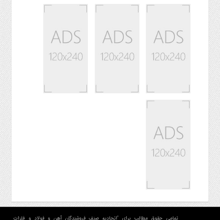
تمامی حقوق مطالب برای "اتحادیه صنف فروشندگان آهن و فولاد و فلزات