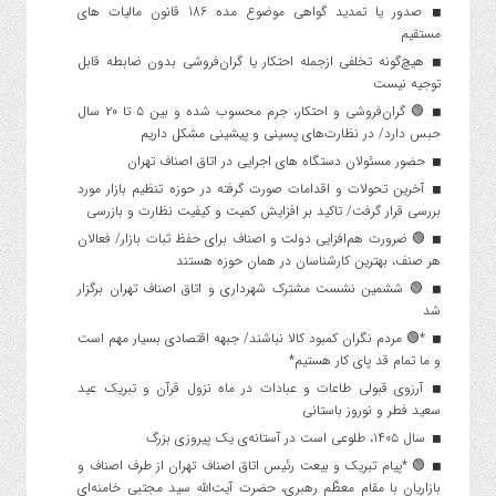
صدور یا تمدید گواهی موضوع مده 186 قانون مالیات های
مستقیم
هیچ‌گونه تخلفی ازجمله احتکار یا گران‌فروشی بدون ضابطه قابل
توجیه نیست
🟢 گران‌فروشی و احتکار، جرم محسوب شده و بین ۵ تا ۲۰ سال
حبس دارد/ در نظارت‌های پسینی و پیشینی مشکل داریم
حضور مسئولان دستگاه های اجرایی در اتاق اصناف تهران
آخرین تحولات و اقدامات صورت گرفته در حوزه تنظیم بازار مورد
بررسی قرار گرفت/ تاکید بر افزایش کمیت و کیفیت نظارت و بازرسی
🟢 ضرورت هم‌افزایی دولت و اصناف برای حفظ ثبات بازار/ فعالان
هر صنف، بهترین کارشناسان در همان حوزه هستند
🟢 ششمین نشست مشترک شهرداری و اتاق اصناف تهران برگزار
شد
*🟢 مردم نگران کمبود کالا نباشند/ جبهه اقتصادی بسیار مهم است
و ما تمام قد پای کار هستیم*
آرزوی قبولی طاعات و عبادات در ماه نزول قرآن و تبریک عید
سعید فطر و نوروز باستانی
سال ۱۴۰۵، طلوعی است در آستانه‌ی یک پیروزی بزرگ
🟢 *پیام تبریک و بیعت رئیس اتاق اصناف تهران از طرف اصناف و
بازاریان با مقام معظّم رهبری، حضرت آیت‌الله سید مجتبی خامنه‌ای