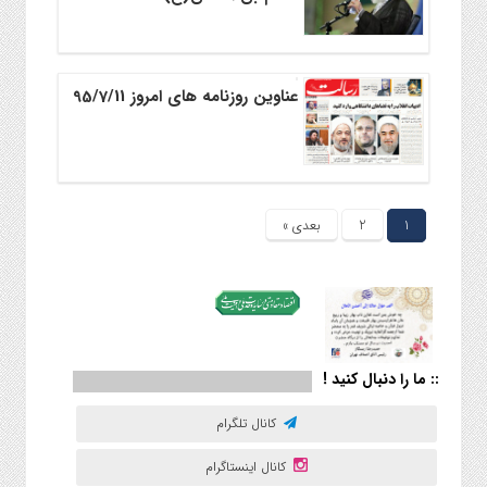
عناوین روزنامه های امروز 95/7/11
1
2
بعدی »
:: ما را دنبال کنید !
کانال تلگرام
کانال اینستاگرام