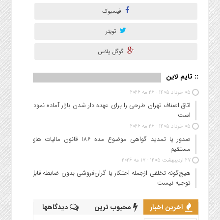
فیسبوک
تویتر
گوگل پلاس
:: تایم لاین
05 خرداد 1405 - 26 مه 2026
اتاق اصناف تهران طرحی را برای عهده دار شدن بازار آماده نموده
است
05 خرداد 1405 - 26 مه 2026
صدور یا تمدید گواهی موضوع مده 186 قانون مالیات های
مستقیم
27 اردیبهشت 1405 - 17 مه 2026
هیچ‌گونه تخلفی ازجمله احتکار یا گران‌فروشی بدون ضابطه قابل
توجیه نیست
آخرین اخبار
محبوب ترین
دیدگاهها