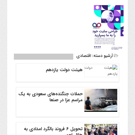
[gallery size="medium" ids="12020,12022,12023,12024"
آرشیو دسته:
اقتصادی
هیئت دولت یازدهم
حملات جنگنده‌های سعودی به یک
مراسم عزا در صنعا
تحویل ۶ فروند بالگرد امدادی به
هلال احمر