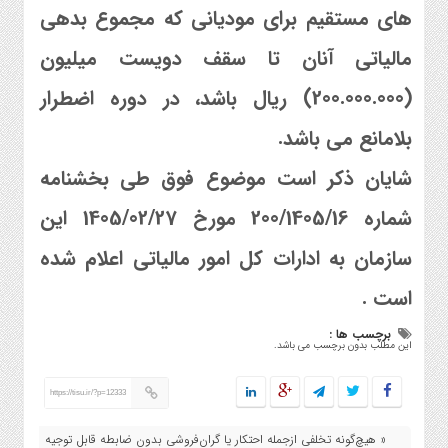
های مستقیم برای مودیانی که مجموع بدهی
مالیاتی آنان تا سقف دویست میلیون
(200.000.000) ریال باشد، در دوره اضطرار
بلامانع می باشد.
شایان ذکر است موضوع فوق طی بخشنامه
شماره 200/1405/16 مورخ 1405/02/27 این
سازمان به ادارات کل امور مالیاتی اعلام شده
است .
برچسب ها :
این مطلب بدون برچسب می باشد.
https://tisu.ir/?p=12333
« هیچ‌گونه تخلفی ازجمله احتکار یا گران‌فروشی بدون ضابطه قابل توجیه