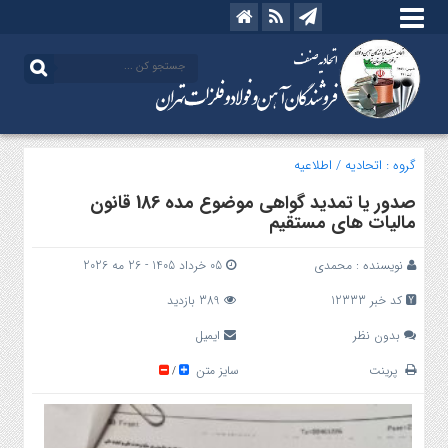
گروه :
اتحادیه
/
اطلاعیه
صدور یا تمدید گواهی موضوع مده 186 قانون
مالیات های مستقیم
نویسنده :
محمدی
05 خرداد 1405 - 26 مه 2026
کد خبر 12333
389 بازدید
بدون نظر
ایمیل
پرینت
سایز متن
/