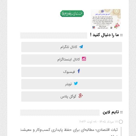
:: ما را دنبال کنید !
کانال تلگرام
کانال اینستاگرام
فیسبوک
تویتر
گوگل پلاس
:: تایم لاین
17 مرداد 1405 - 08 اوت 2026
ثبات اقتصادی؛ مطالبه‌ای برای حفظ پایداری کسب‌وکار و معیشت
مردم