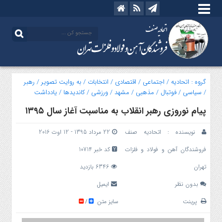
گروه :
اتحادیه
/
اجتماعی
/
اقتصادی
/
انتخابات
/
به روایت تصویر
/
رهبر
/
سیاسی
/
فوتبال
/
مذهبی
/
مشهد
/
ورزشی
/
کاندیدها
/
یادداشت
پیام نوروزی رهبر انقلاب به مناسبت آغاز سال ۱۳۹۵
نویسنده :
اتحادیه صنف
22 مرداد 1395 - 12 اوت 2016
فروشندگان آهن و فولاد و فلزات
کد خبر 10714
تهران
6346 بازدید
بدون نظر
ایمیل
پرینت
سایز متن
/