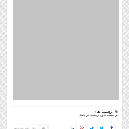
برچسب ها :
این مطلب بدون برچسب می باشد.
https://tisu.ir/?p=10714