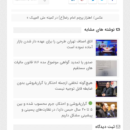
عکس/ اهتزاز پرچم امام رضا(ع) در کمیته ملی المپیک »
نوشته های مشابه
اتاق اصناف تهران طرحی را برای عهده دار شدن بازار
آماده نموده است
صدور یا تمدید گواهی موضوع مده 186 قانون مالیات
های مستقیم
هیچ‌گونه تخلفی ازجمله احتکار یا گران‌فروشی بدون
ضابطه قابل توجیه نیست
گران‌فروشی و احتکار، جرم محسوب شده و بین
۵ تا ۲۰ سال حبس دارد/ در نظارت‌های پسینی و
پیشینی مشکل داریم
ثبت دیدگاه