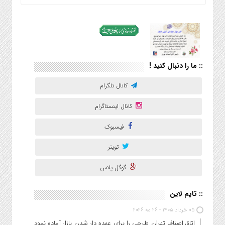
:: ما را دنبال کنید !
کانال تلگرام
کانال اینستاگرام
فیسبوک
تویتر
گوگل پلاس
:: تایم لاین
05 خرداد 1405 - 26 مه 2026
اتاق اصناف تهران طرحی را برای عهده دار شدن بازار آماده نموده