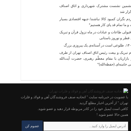
ین نشست مشترک شهرداری و اتاق اصناف
زار شد
م نگران کمبود کالا نباشند/ جبهه اقتصادی بسیار
 ما تمام قد پای کار هستیم*
بولی طاعات و عبادات در ماه نزول قرآن و تبریک
فطر و نوروز باستانی
م تبریک و بیعت رئیس اتاق اصناف تهران از طرف
بازاریان با مقام معظّم رهبری، حضرت آیت‌الله
 خامنه‌ای (حفظه‌الله)*
با عضویت در خبرنامه سایت " اتحادیه صنف فروشندگان آهن و فولاد و فلزات
تهران " از آخرین اخبار مطلع گردید.
کافی است ایمیل خود را در کادر مربوطه قرار دهید و عضو شوید.
همین حالا عضو شوید !