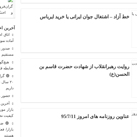
خط آزاد – اشتغال جوان ایرانی یا خرید ایرباس
آخرین اخب
اتاق اص
آماده نمو
مستقیم
هیچ‌گون
روایت رهبرانقلاب از شهادت حضرت قاسم بن
ضابطه قا
الحسن(ع)
۲۰ سال
داریم
حضور مس
آخرین ت
بازار مو
کیفیت نظ
عناوین روزنامه های امروز 95/7/11
🟢 ضرو
بازار/ ف
هستند