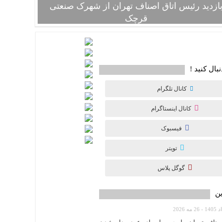
ازدید رئیس اتاق اصناف تهران از شهرک صنعتی
قرچک
[gallery size="medium" ids="12020,12022,12023,12024"
نبال کنید !
کانال تلگرام
کانال اینستاگرام
فیسبوک
تویتر
گوگل پلاس
ین