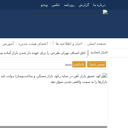
درباره ما
گزارش
روزنامه
عکس
ویدئو
صفحه اصلی
اخبار و اطلاعیه ها
اعضای هیئت مدیره
آموزش
اخبار اتحادیه
اتاق اصناف تهران طرحی را برای عهده دار شدن بازار آماده ن
صدور یا تمدید گواهی موضوع مده 186 قانون مالیات های مستقیم
مسیر شما
یادداشت
دسته:
هیچ‌گونه تخلفی ازجمله احتکار یا گران‌فروشی بدون ضابطه قابل توجیه نیست
🟢 گران‌فروشی و احتکار، جرم محسوب شده و بین ۵ تا ۲۰ سال حبس دارد/ در نظارت‌های پسینی و پیشینی مشکل داریم
حضور مسئولان دستگاه های اجرایی در اتاق اصناف تهران
آخرین تحولات و اقدامات صورت گرفته در حوزه تنظیم بازار مورد بررسی قرار