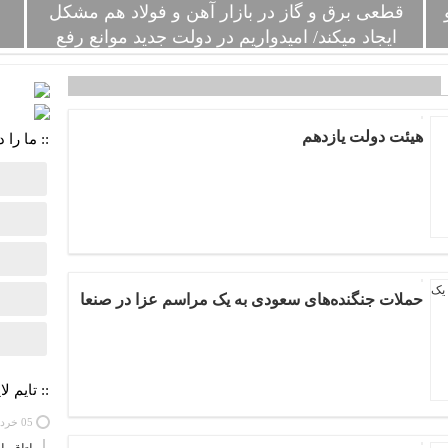
قطعی برق و گاز در بازار آهن و فولاد هم مشکل
ب
ایجاد می‎کند/ امیدواریم در دولت جدید موانع رفع
شوند
ز سال ۱۴۰۴
رئیس اتحادیه صنف فروشندگان آهن و فولاد تهران با اشاره به
ا
کاهش عرضه و تقاضای شمش در بورس کالا نسبت به قبل گفت:
در حال حاضر، مصرف شمش برای تولید مقاطع فولادی به کار
هیئت دولت یازدهم
می‌رود و به دلیل قطعی برق زمان تولید نمی‌توان تغییری در روند
:: ما را د
آن ایجاد کنند. از سوی دیگر، خاموش شدن کوره‌های ذوب و فلزات
هزینه‌بر هستند و با هر خاموش و روشن شدن آنها، هزینه‌ای را برای
تولیدکنندگان فولادی تحمیل می‌کنند که به برنامه‌ریزی دقیقی نیاز
دارند و
حملات جنگنده‌های سعودی به یک مراسم عزا در صنعا
:: تایم لا
05 خرداد 1405 - 26 مه 2026