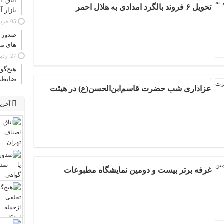
اتاق 
تحویل ۶ فروند بالگرد امدادی به هلال احمر
بازار 
05 خرداد 1405 - 26 مه 2026
های م
27 اردیبهشت 1405 - 17 مه 2026
هیچ‌گو
ضابطه 
عزاداری شب حضرت قاسم‌ابن‌الحسن(ع) در هیئت
آخرین
غرفه برتر بیست و دومین نمایشگاه مطبوعات