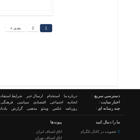
1
2
بعدی »
دسترسي سريع :
درباره ما
استخدام
ارسال خبر
شرایط استفاده
اخبار سایت :
اتحادیه
اجتماعی
اقتصادی
سیاسی
فرهنگی
چند رسانه اي :
روزنامه
عکس
ویدئو
مذهبی
گزارش
یادد
ما را دنبال کنید
پیوندها
عضویت در کانال تلگرام
اتاق اصناف ایران
اتاق اصناف تهران