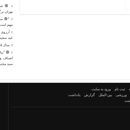
🟢 ششم
تهران برگ
*🟢 مرد
مهم است و
آرزوی ق
عید سعید 
سال ۱۴۰۵، طلوعی است در آستانه‌ی یک پیروزی بزرگ
🟢 *پیا
اصناف و 
سید مجتبی
ثبت نام
ورود به سایت
ورزشی
بین الملل
گزارش
یادداشت
اشت